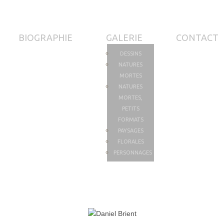
BIOGRAPHIE
GALERIE
CONTACT
DESSINS
NATURES
MORTES
NATURES
MORTES,
PETITS
FORMATS
PAYSAGES
FLORALES
PERSONNAGES