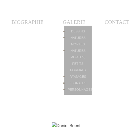
BIOGRAPHIE
GALERIE
CONTACT
DESSINS
NATURES
MORTES
NATURES
MORTES,
PETITS
FORMATS
PAYSAGES
FLORALES
PERSONNAGES