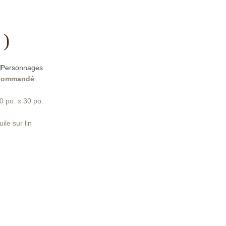
)
Personnages
Commandé
0 po. x 30 po.
uile sur lin