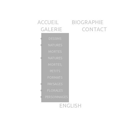
ACCUEIL
BIOGRAPHIE
GALERIE
CONTACT
DESSINS
NATURES
MORTES
NATURES
MORTES,
PETITS
FORMATS
PAYSAGES
FLORALES
PERSONNAGES
ENGLISH